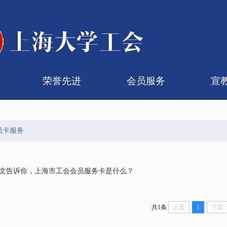
荣誉先进
会员服务
宣
代会
代会
组织机构
代表名单
历届大会
提案汇总
五一劳动奖章
青年教学能手
劳模工作室
劳动模范
工会会员卡服务
暑期疗休养
入会转会
医疗保障
帮困慰问
子女入学
非编会员
理
文
员卡服务
文告诉你，上海市工会会员服务卡是什么？
共1条
上页
1
下页