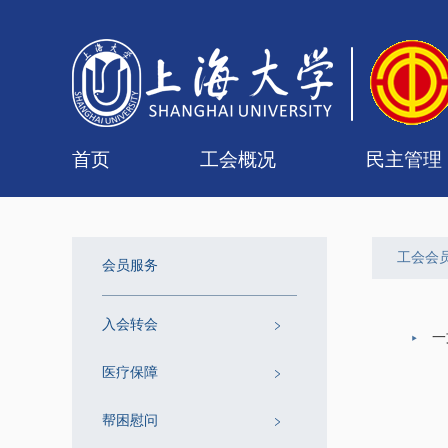
首页
工会概况
民主管理
工会简介
组织机构
联系我们
女职工委员会
工会委员会
专门委员会
经审委
校级教
二级教
工会会
会员服务
入会转会
一
医疗保障
帮困慰问