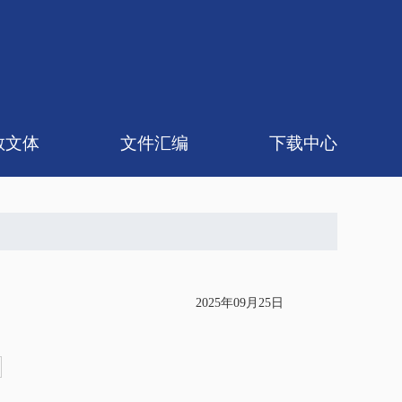
教文体
文件汇编
下载中心
论研究
体协会
政策法规
规章制度
工会发文
2025年09月25日