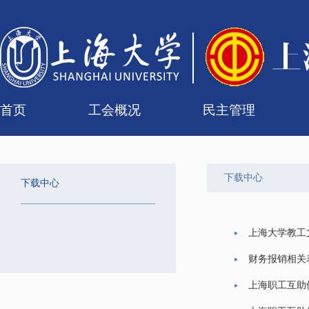
首页
工会概况
民主管理
工会简介
组织机构
联系我们
女职工委员会
工会委员会
专门委员会
经审委
校级教代会
二级教代会
组
代
历
提
下载中心
下载中心
上海大学教工
财务报销相关
上海职工互助