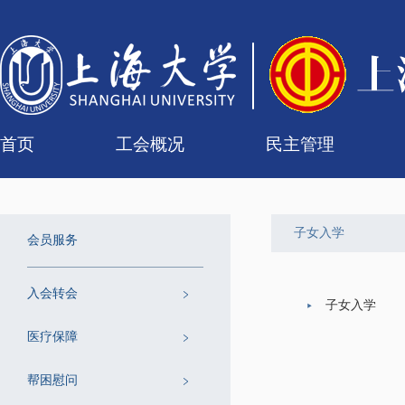
首页
工会概况
民主管理
工会简介
组织机构
联系我们
女职工委员会
工会委员会
专门委员会
经审委
校级教代会
二级教代会
组
代
历
提
子女入学
会员服务
入会转会
子女入学
医疗保障
帮困慰问