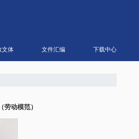
教文体
文件汇编
下载中心
论研究
体协会
政策法规
规章制度
工会发文
（劳动模范）