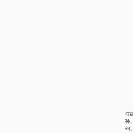
江
孙
钧