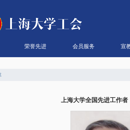
荣誉先进
会员服务
宣
代会
代会
组织机构
代表名单
历届大会
提案汇总
五一劳动奖章
青年教学能手
劳模工作室
劳动模范
工会会员卡服务
暑期疗休养
入会转会
医疗保障
帮困慰问
子女入学
非编会员
理
文
范
上海大学全国先进工作者