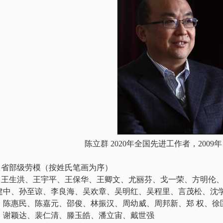
陈立群 2020年全国先进工作者，2009
省部级劳模（按姓氏笔画为序）
王生洪、王宇平、王保华、王卿文、尤丽芬、戈一荣、方明伦
建中、孙至谅、李良海、吴欢章、吴明红、吴程里、言茂松、沈
、陈惠民、陈嘉元、邵俊、林振汉、周幼威、周邦新、郑 权、徐
、谢颖达、裴仁清、滕玉皓、潘立宙、戴世强