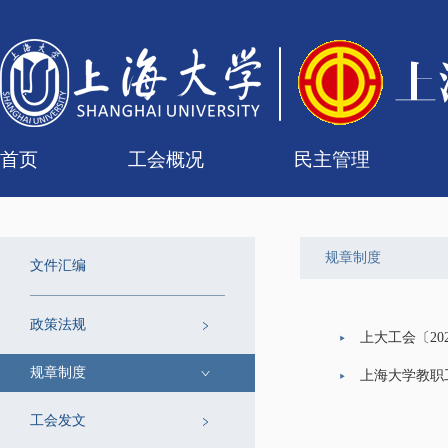
首页
工会概况
民主管理
工会简介
组织机构
联系我们
女职工委员会
工会委员会
专门委员会
经审委
校级教代会
二级教代会
组
代
历
提
规章制度
文件汇编
政策法规
上大工会〔20
规章制度
上海大学教职
工会发文