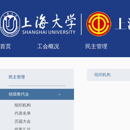
首页
工会概况
民主管理
工会简介
组织机构
联系我们
女职工委员会
工会委员会
专门委员会
经审委
校级教代会
二级教代会
组
代
历
提
组织机构
民主管理
校级教代会
组织机构
代表名单
历届大会
提案汇总