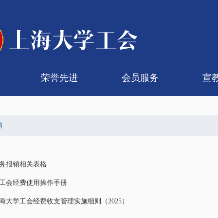
荣誉先进
会员服务
宣
代会
代会
组织机构
代表名单
历届大会
提案汇总
五一劳动奖章
青年教学能手
劳模工作室
劳动模范
工会会员卡服务
暑期疗休养
入会转会
医疗保障
帮困慰问
子女入学
非编会员
理
文
销
务报销相关表格
工会经费使用操作手册
海大学工会经费收支管理实施细则（2025）