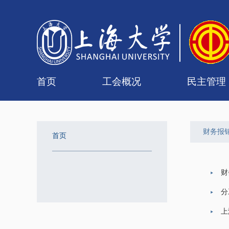
首页
工会概况
民主管理
工会简介
组织机构
联系我们
女职工委员会
工会委员会
专门委员会
经审委
校级教
二级教
财务报
首页
财
分
上