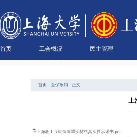
首页
工会概况
民主管理
工会简介
组织机构
联系我们
女职工委员会
工会委员会
专门委员会
经审委
校级教代会
二级教代会
组
代
历
提
我
首页
-
医保报销
- 正文
上
上海职工互助保障重疾材料真实性承诺书.pdf